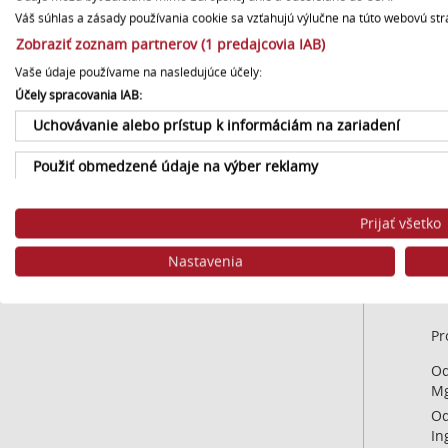
Váš súhlas a zásady používania cookie sa vzťahujú výlučne na túto webovú str
Od
Zobraziť zoznam partnerov (1 predajcovia IAB)
Vaše údaje používame na nasledujúce účely:
Účely spracovania IAB:
Sekc
Uchovávanie alebo prístup k informáciám na zariadení
Má
Použiť obmedzené údaje na výber reklamy
Od
Vytvoriť profily pre personalizovanú reklamu
Ju
Prijať všetko
Od
Použiť profily na výber personalizovanej reklamy
In
Nastavenia
Vytvoriť profily na prispôsobenie obsahu
Od
Použiť profily na výber prispôsobeného obsahu
Pr
Od
Meranie výkonnosti reklamy
Mg
Meranie výkonnosti obsahu
Od
In