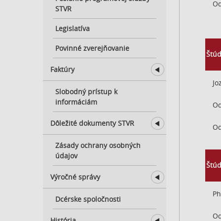
Od
STVR
Stáže - príležitosti pre
študentov
Legislatíva
Povinné zverejňovanie
Štúd
Faktúry
Jo
Povinne zverejnené
Slobodný prístup k
objednávky
informáciám
Od
Povinne zverejnené faktúry
Dôležité dokumenty STVR
Od
Štatút programových
Zásady ochrany osobných
pracovníkov a
údajov
spolupracovníkov
Štúd
Výročné správy
Organizačný poriadok
Ph
Výročné správy STVR
Dcérske spoločnosti
Zákon o STVR
Od
Výročné správy RTVS
História