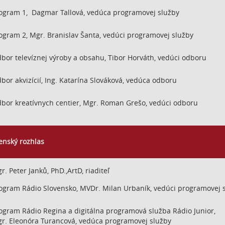
ogram 1, Dagmar Tallová, vedúca programovej služby
ogram 2, Mgr. Branislav Šanta, vedúci programovej služby
bor televíznej výroby a obsahu, Tibor Horváth, vedúci odboru
bor akvizícií, Ing. Katarína Slováková, vedúca odboru
bor kreatívnych centier, Mgr. Roman Grešo, vedúci odboru
enský rozhlas
r. Peter Janků, PhD.,ArtD, riaditeľ
ogram Rádio Slovensko, MVDr. Milan Urbaník, vedúci programovej 
ogram Rádio Regina a digitálna programová služba Rádio Junior,
r. Eleonóra Turancová, vedúca programovej služby