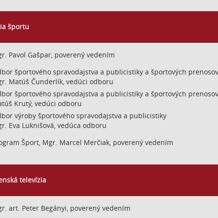
dajov z rôznych zdrojov
ia športu
r. Pavol Gašpar, poverený vedením
bor športového spravodajstva a publicistiky a športových prenoso
r. Matúš Čunderlík, vedúci odboru
bor športového spravodajstva a publicistiky a športových prenoso
cií
túš Krutý, vedúci odboru
bor výroby športového spravodajstva a publicistiky
r. Eva Luknišová, vedúca odboru
ogram Šport, Mgr. Marcel Merčiak, poverený vedením
enská televízia
r. art. Peter Begányi, poverený vedením