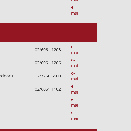
e-
mail
e-
02/6061 1203
mail
e-
02/6061 1266
mail
e-
 odboru
02/3250 5560
mail
e-
02/6061 1102
mail
e-
mail
e-
mail