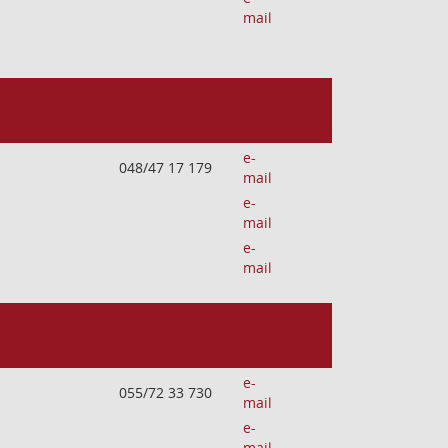
mail
e-
048/47 17 179
mail
e-
mail
e-
mail
e-
055/72 33 730
mail
e-
mail