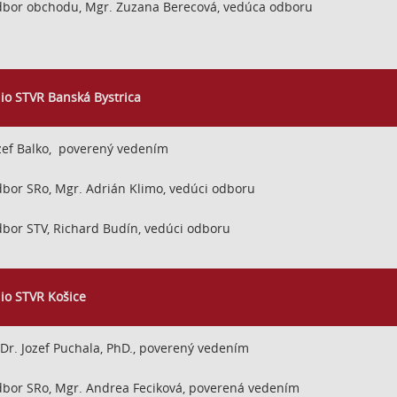
bor obchodu, Mgr. Zuzana Berecová, vedúca odboru
io STVR Banská Bystrica
zef Balko, poverený vedením
bor SRo, Mgr. Adrián Klimo, vedúci odboru
bor STV, Richard Budín, vedúci odboru
io STVR Košice
Dr. Jozef Puchala, PhD., poverený vedením
bor SRo, Mgr. Andrea Feciková, poverená vedením