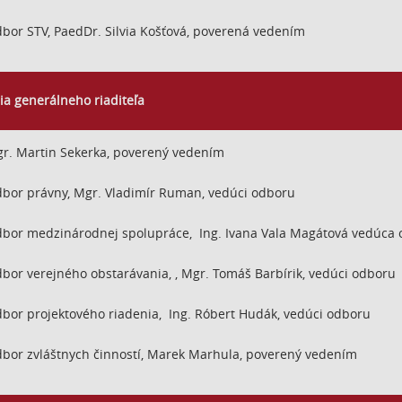
bor STV, PaedDr. Silvia Košťová, poverená vedením
ia generálneho riaditeľa
r. Martin Sekerka, poverený vedením
bor právny, Mgr. Vladimír Ruman, vedúci odboru
bor medzinárodnej spolupráce, Ing. Ivana Vala Magátová vedúca
bor verejného obstarávania, , Mgr. Tomáš Barbírik, vedúci odboru
bor projektového riadenia, Ing. Róbert Hudák, vedúci odboru
bor zvláštnych činností, Marek Marhula, poverený vedením