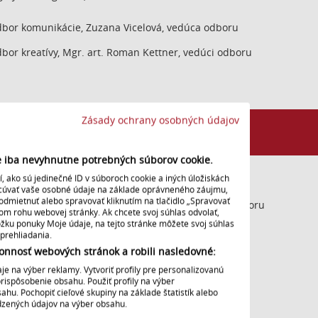
bor komunikácie, Zuzana Vicelová, vedúca odboru
bor kreatívy, Mgr. art. Roman Kettner, vedúci odboru
Zásady ochrany osobných údajov
ia techniky
ie iba nevyhnutne potrebných súborov cookie.
g. Roman Skřivánek, poverený vedením
 ako sú jedinečné ID v súboroch cookie a iných úložiskách
acúvať vaše osobné údaje na základe oprávneného záujmu,
odmietnuť alebo spravovať kliknutím na tlačidlo „Spravovať
bor mediálnych systémov a IT, Jozef Just, vedúci odboru
nom rohu webovej stránky. Ak chcete svoj súhlas odvolať,
ložku ponuky Moje údaje, na tejto stránke môžete svoj súhlas
prehliadania.
bor techniky SRo, Ing. Igor Zachar, vedúci odboru
onnosť webových stránok a robili nasledovné:
bor techniky STV, Ing. Miloš Figura, vedúci odboru
e na výber reklamy. Vytvoriť profily pre personalizovanú
prispôsobenie obsahu. Použiť profily na výber
u. Pochopiť cieľové skupiny na základe štatistík alebo
bor archívu STVR, Bc. Peter Bachan, vedúci odboru
edzených údajov na výber obsahu.