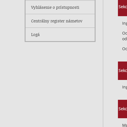
História športového
Sekc
Vyhlásenie o prístupnosti
vysielania
Centrálny register námetov
In
Od
Logá
od
Od
Sekc
In
Sekc
Mg