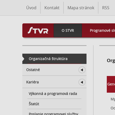
Úvod
Kontakt
Mapa stránok
RSS
O STVR
Programové sl
Organizačná štruktúra
Org
Ostatné
Symfonický orchester
Kariéra
Gene
slovenského rozhlasu
Kariéra v STVR
Výkonná a programová rada
Detský spevácky zbor SRo
Mg
Voľné pracovné pozície
Štatút
Od
Dajte nám o sebe vedieť
Poslanie programovej služby