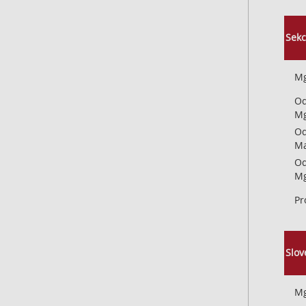
Pochopiť cieľové skupiny na základe štatistík alebo spájania ú
Vývoj a zlepšovanie služieb
Sekc
Použitie obmedzených údajov na výber obsahu
Mg
Špeciálne funkcie IAB:
Od
Používanie presných údajov o geografickej polohe
Mg
Od
Identifikácia zariadení na základe aktívne vyžiadaných informá
Ma
Účely spracovania, ktoré nie sú v kompetencii IAB:
Od
Nevyhnutné
Mg
Pr
Výkonostné
Funkčné
Slov
Reklama
Mg