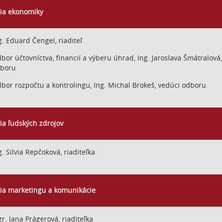
ia ekonomiky
g. Eduard Čengel, riaditeľ
bor účtovníctva, financií a výberu úhrad, Ing. Jaroslava Šmátralová
boru
bor rozpočtu a kontrolingu, Ing. Michal Brokeš, vedúci odboru
ia ľudských zdrojov
g. Silvia Repčoková, riaditeľka
ia marketingu a komunikácie
r. Jana Prágerová, riaditeľka