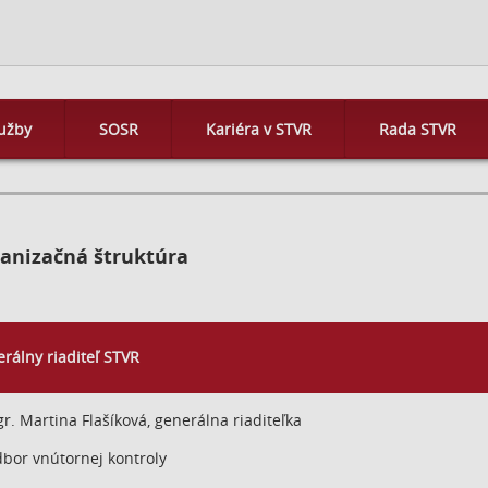
užby
SOSR
Kariéra v STVR
Rada STVR
anizačná štruktúra
rálny riaditeľ STVR
r. Martina Flašíková, generálna riaditeľka
bor vnútornej kontroly