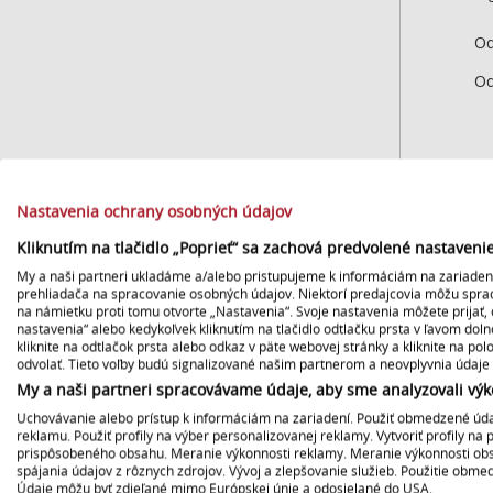
Od
Od
Sekc
Nastavenia ochrany osobných údajov
Kliknutím na tlačidlo „Poprieť“ sa zachová predvolené nastaven
In
My a naši partneri ukladáme a/alebo pristupujeme k informáciám na zariadení,
prehliadača na spracovanie osobných údajov. Niektorí predajcovia môžu spr
na námietku proti tomu otvorte „Nastavenia“. Svoje nastavenia môžete prijať, 
Od
nastavenia“ alebo kedykoľvek kliknutím na tlačidlo odtlačku prsta v ľavom dol
kliknite na odtlačok prsta alebo odkaz v päte webovej stránky a kliknite na po
odvolať. Tieto voľby budú signalizované našim partnerom a neovplyvnia údaje 
Od
My a naši partneri spracovávame údaje, aby sme analyzovali výk
Od
Uchovávanie alebo prístup k informáciám na zariadení. Použiť obmedzené údaj
reklamu. Použiť profily na výber personalizovanej reklamy. Vytvoriť profily na 
prispôsobeného obsahu. Meranie výkonnosti reklamy. Meranie výkonnosti obsah
Od
spájania údajov z rôznych zdrojov. Vývoj a zlepšovanie služieb. Použitie obm
Údaje môžu byť zdieľané mimo Európskej únie a odosielané do USA.