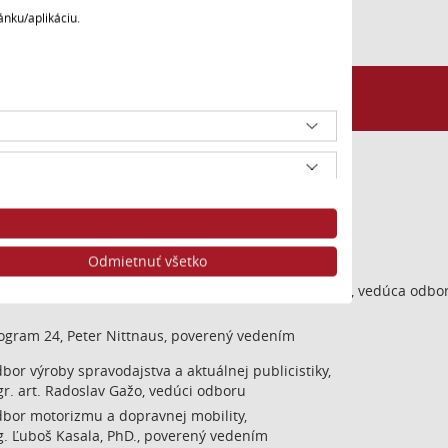
ánku/aplikáciu.
bor distribúcie, Ing. Ivana Holíčková, vedúca odboru
ia spravodajstva
ria Hlucháňová, poverená vedením
bor spravodajstva a aktuálnej publicistiky SRo,
raj Mikula, vedúci odboru
bor spravodajstva STV,
g. Viera Krúpová, vedúca odboru
Odmietnuť všetko
bor aktuálnej publicistiky STV, Mgr. Slávka Gáborová, vedúca odbo
ogram 24, Peter Nittnaus, poverený vedením
bor výroby spravodajstva a aktuálnej publicistiky,
r. art. Radoslav Gažo, vedúci odboru
bor motorizmu a dopravnej mobility,
g. Ľuboš Kasala, PhD., poverený vedením