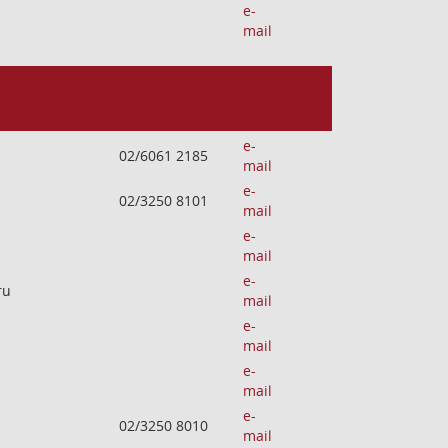
e-
mail
e-
02/6061 2185
mail
e-
02/3250 8101
mail
e-
mail
e-
ru
mail
e-
mail
e-
mail
e-
02/3250 8010
mail