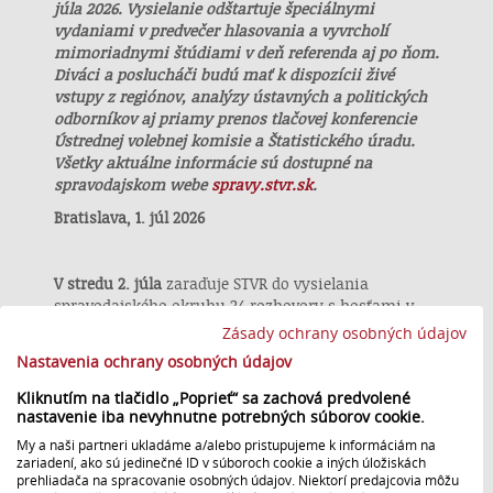
júla 2026. Vysielanie odštartuje špeciálnymi
vydaniami v predvečer hlasovania a vyvrcholí
mimoriadnymi štúdiami v deň referenda aj po ňom.
Diváci a poslucháči budú mať k dispozícii živé
vstupy z regiónov, analýzy ústavných a politických
odborníkov aj priamy prenos tlačovej konferencie
Ústrednej volebnej komisie a Štatistického úradu.
Všetky aktuálne informácie sú dostupné na
spravodajskom webe
spravy.stvr.sk
.
Bratislava, 1. júl 2026
V stredu 2. júla
zaraďuje STVR do vysielania
spravodajského okruhu 24 rozhovory s hosťami v
rámci spravodajstva a relácie Aktuálne 24 venované
Zásady ochrany osobných údajov
pripravenosti volebných miestností,
Nastavenia ochrany osobných údajov
bezpečnostnému zabezpečeniu a logistike
hlasovania.
Kliknutím na tlačidlo „Poprieť“ sa zachová predvolené
nastavenie iba nevyhnutne potrebných súborov cookie.
V deň konania referenda, v sobotu 4. júla, pokryje
My a naši partneri ukladáme a/alebo pristupujeme k informáciám na
STVR dianie od prvej minúty.
O 7.00 h odštartuje
zariadení, ako sú jedinečné ID v súboroch cookie a iných úložiskách
Mimoriadne spravodajstvo
. Diváci budú sledovať
prehliadača na spracovanie osobných údajov. Niektorí predajcovia môžu
otvorenie volebných miestností, komentáre