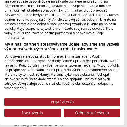
spracúvať vaše osobné údaje na základe oprávneného záujmu, na
odborníkov a reportáže z regiónov.
Od 9.00 h
námietku proti tomu otvorte „Nastavenia“. Svoje nastavenia môžete
prijať, odmietnuť alebo spravovať kliknutím na tlačidlo „Spravovať
pokračuje prúdové vysielanie so živými vstupmi
nastavenia“ alebo kedykoľvek kliknutím na tlačidlo odtlačku prsta v ľavom
redaktorov z celého Slovenska.
Referendum je
dolnom rohu webovej stránky. Ak chcete svoj súhlas odvolať, kliknite na
otvorené od 7.00 h do 22.00 h.
Po zatvorení
odtlačok prsta alebo odkaz v päte webovej stránky a kliknite na položku
volebných miestností o 22.20 h nasleduje ďalšie
ponuky Moje údaje, na tejto stránke môžete svoj súhlas odvolať. Tieto
voľby budú signalizované našim partnerom a neovplyvnia údaje
Mimoriadne spravodajstvo
s hosťami, analýzami a
prehliadania.
prvými informáciami o účasti.
My a naši partneri spracovávame údaje, aby sme analyzovali
V piatok 5. júla o 8.00 h
odvysiela STVR 24,
spoločne s
výkonnosť webových stránok a robili nasledovné:
programovou službou Jednotka,
Mimoriadne
Uchovávanie alebo prístup k informáciám na zariadení. Použiť
spravodajstvo
, kde odborníci zhodnotia výsledky
obmedzené údaje na výber reklamy. Vytvoriť profily pre personalizovanú
referenda.
V rámci tohto bloku STVR naživo
reklamu. Použiť profily na výber personalizovanej reklamy. Vytvoriť profily
na prispôsobenie obsahu. Použiť profily na výber prispôsobeného obsahu.
odvysiela tlačovú konferenciu Ústrednej volebnej
Meranie výkonnosti reklamy. Meranie výkonnosti obsahu. Pochopiť
komisie a Štatistického úradu.
cieľové skupiny na základe štatistík alebo spájania údajov z rôznych
zdrojov. Vývoj a zlepšovanie služieb. Použitie obmedzených údajov na
Hosťami mimoriadneho spravodajského vysielania
výber obsahu.
počas víkendu budú
Pavol Hrušovský, bývalý
Údaje môžu byť zdieľané mimo Európskej únie a odosielané do USA.
predseda Národnej rady Slovenskej republiky,
Váš súhlas a zásady používania cookie sa vzťahujú výlučne na túto
Eduard Burda, dekan Právnickej fakulty Univerzity
Prijať všetko
webovú stránku/aplikáciu.
Komenského, Radoslav Procházka, ústavný právnik,
Zobraziť zoznam partnerov (1 predajcovia IAB)
Nastavenia
Odmietnuť všetko
politológovia Jozef Lenč a Erik Láštic, Hugo Gloss z
Vaše údaje používame na nasledujúce účely:
DEKK inštitútu pre výskum sociálnej kohézie
a
sociologička Zuzana Kusá
.
Účely spracovania IAB: