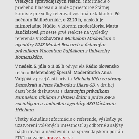
všetkých spravodajských relácií
, informácie o
Vývoj a zlepšovanie služieb
priebehu hlasovania bude z priestorov Štátnej
komisie pre voľby referovať vyslaná redaktorka.
Po
Použitie obmedzených údajov na výber
nočnom Rádiožurnále, o 22.20 h, nasleduje
obsahu
mimoriadne štúdio
, v ktorom
moderátorka Marta
Jančkárová
prinesie prvé reakcie na výsledky
Špeciálne funkcie IAB:
referenda
v rozhovore s
Michalom Mislovičom z
Používanie presných údajov o geografickej
agentúry NMS Market Research a ústavným
polohe
právnikom Vincentom Bujňákom z Univerzity
Komenského
.
Identifikácia zariadení na základe aktívne
vyžiadaných informácií
V nedeľu 5. júla o 11.05 h
odvysiela
Rádio Slovensko
reláciu
Referendový špeciál
.
Moderátorka Anna
Účely spracovania, ktoré nie sú v kompetencii IAB:
Vargová
v prvej časti privíta
Michala Kiču zo strany
Nevyhnutné
Demokrati a Petra Kalivodu z Hlasu-SD
, v druhej
časti bude diskutovať s
ústavným právnikom
Samuelom Cíbikom z Ústavu štátu a práva SAV a
Výkonostné
sociológom a riaditeľom agentúry AKO Václavom
Hříchom
.
Funkčné
Všetky aktuálne informácie o referende, výsledky po
Reklama
uzatvorení volebných miestností aj odborné analýzy
nájdu diváci a návštevníci na spravodajskom portáli
STVR na webe
spravy.stvr.sk
.