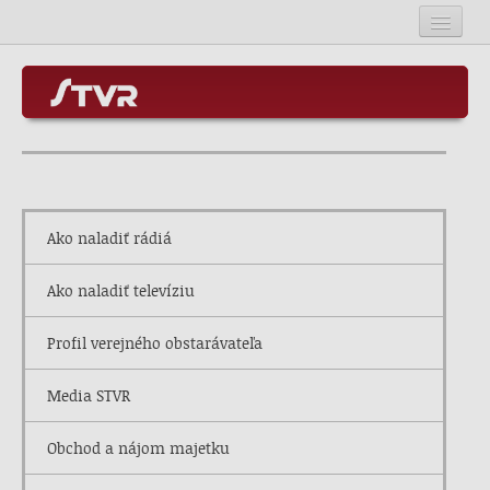
Úvod
Kontakt
O STVR
Mapa stránok
Programové služby
Ako naladiť rádiá
SOSR
RSS
Ako naladiť televíziu
Kariéra v STVR
Profil verejného obstarávateľa
Rada STVR
Media STVR
Obchod a nájom majetku