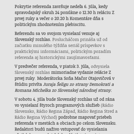
Pokrytie referenda završuje nedeľa 6. júla, kedy
Uchovávanie alebo prístup k informáciám na
zariadení
spravodajský okruh 24 ponúkne o 12.30 h reláciu Z
prvej ruky a večer o 20.20 h Komentáre dňa s
Použiť obmedzené údaje na výber reklamy
politickým zhodnotením plebiscitu.
Referendu sa vo svojom vysielaní venuje aj
Vytvoriť profily pre personalizovanú reklamu
Slovenský rozhlas.
Poslucháčom prináša už od
začiatku minulého týždňa seriál príspevkov s
Použiť profily na výber personalizovanej
praktickými informáciami, politickým pozadím
reklamy
referenda aj historickými zaujímavosťami.
Vytvoriť profily na prispôsobenie obsahu
V predvečer referenda, v piatok 3. júla,
odvysiela
Slovenský rozhlas
mimoriadne vydanie relácie Z
prvej ruky
.
Moderátorka Soňa Mačor Otajovičová v
Použiť profily na výber prispôsobeného
obsahu
štúdiu privíta
Juraja Šeligu zo strany Demokrati a
Romana Michelka zo Slovenskej národnej strany
.
Meranie výkonnosti reklamy
V sobotu 4. júla bude Slovenský rozhlas už od rána
vo vysielaní štyroch programových služieb
(Rádio
Meranie výkonnosti obsahu
Slovensko, Rádio Regina Západ, Rádio Regina Stred a
Rádio Regina Východ)
podrobne mapovať priebeh
Pochopiť cieľové skupiny na základe štatistík
referenda v mestách a obciach po celom Slovensku
.
alebo spájania údajov z rôznych zdrojov
Redaktori budú naživo vstupovať do vysielania