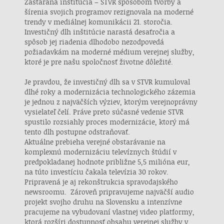
Zastaraná inštitúcia – STVR spôsobom tvorby a
šírenia svojich programov rezignovala na moderné
trendy v mediálnej komunikácii 21. storočia.
Investičný dlh inštitúcie narastá desaťročia a
spôsob jej riadenia dlhodobo nezodpovedá
požiadavkám na moderné médium verejnej služby,
ktoré je pre našu spoločnosť životne dôležité.
Je pravdou, že investičný dlh sa v STVR kumuloval
dlhé roky a modernizácia technologického zázemia
je jednou z najväčších výziev, ktorým verejnoprávny
vysielateľ čelí. Práve preto súčasné vedenie STVR
spustilo rozsiahly proces modernizácie, ktorý má
tento dlh postupne odstraňovať.
Aktuálne prebieha verejné obstarávanie na
komplexnú modernizáciu televíznych štúdií v
predpokladanej hodnote približne 5,5 milióna eur,
na túto investíciu čakala televízia 30 rokov.
Pripravená je aj rekonštrukcia spravodajského
newsroomu. Zároveň pripravujeme najväčší audio
projekt svojho druhu na Slovensku a intenzívne
pracujeme na vybudovaní vlastnej video platformy,
ktorá rozšíri dostupnosť obsahu verejnej služby v