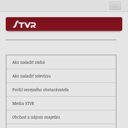
Úvod
Kontakt
O STVR
Mapa stránok
Programové služby
Ako naladiť rádiá
SOSR
RSS
Ako naladiť televíziu
Kariéra v STVR
Profil verejného obstarávateľa
Rada STVR
Media STVR
Obchod a nájom majetku