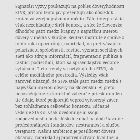
Signatári výzvy poukazujú na pokles dôveryhodnosti
STVR, pričom tento jav prezentujú ako dôsledok
zmien vo verejnoprávnom médiu. Táto interpretácia
však nezohľadňuje širší kontext, a síce že Slovensko
dlhodobo patrí medzi krajiny s najnižšou mierou
dôvery v médiá v Európe. Reuters Institute v správe z
tohto roka upozorňuje, napríklad, na pretrvávajúcu
polarizáciu spoločnosti, rastúci význam sociálnych
sietí ako zdroja informácií, fragmentáciu publika a
rastúci podiel ľudí, ktorí sa spravodajstvu vedome
vyhýbajú. Tieto trendy sa netýkajú iba STVR, ale
celého mediálneho prostredia. Výsledky však
zároveň ukazujú, že STVR stále patrí medzi médiá s
najvyššou mierou dôvery na Slovensku. Aj preto
nepovažujeme za korektné vyberať z prieskumu len
tie údaje, ktoré podporujú vopred vytvorený záver,
bez zohľadnenia celkového kontextu. Súčasné
vedenie STVR si však uvedomuje aj svoju
zodpovednosť a bude dôsledne dbať na dodržiavanie
profesionálnych štandardov, nestrannosť a službu
verejnosti. Našou ambíciou je posilňovať dôveru
občanov, napríklad aj prostredníctvom kvalitnej a