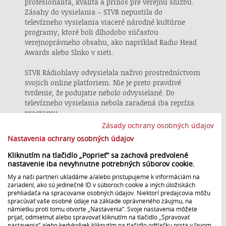
profesionalita, kvalita a prínos pre verejnú službu.
Zásahy do vysielania – STVR nepustila do
televízneho vysielania viaceré národné kultúrne
programy, ktoré boli dlhodobo súčasťou
verejnoprávneho obsahu, ako napríklad Radio Head
Awards alebo Slnko v sieti.
STVR Rádiohlavy odvysielala naživo prostredníctvom
svojich online platforiem. Nie je preto pravdivé
tvrdenie, že podujatie nebolo odvysielané. Do
televízneho vysielania nebola zaradená iba repríza
programu.
Pokiaľ ide o Slnko v sieti, tento program nebol
Zásady ochrany osobných údajov
plánovaný do televízneho vysielania predovšetkým
Nastavenia ochrany osobných údajov
z finančných dôvodov. Generálna riaditeľka však
opakovane deklarovala, že národné filmové ceny
Kliknutím na tlačidlo „Poprieť“ sa zachová predvolené
patria na obrazovky média verejnej služby a vedenie
nastavenie iba nevyhnutne potrebných súborov cookie.
STVR bude hľadať udržateľný spôsob, ako ich v
My a naši partneri ukladáme a/alebo pristupujeme k informáciám na
budúcnosti opäť na televízne obrazovky vrátiť.
zariadení, ako sú jedinečné ID v súboroch cookie a iných úložiskách
prehliadača na spracovanie osobných údajov. Niektorí predajcovia môžu
spracúvať vaše osobné údaje na základe oprávneného záujmu, na
Redukcia programov vo verejnom záujme – v
námietku proti tomu otvorte „Nastavenia“. Svoje nastavenia môžete
dôsledku zníženého rozpočtu mizne z obrazoviek
prijať, odmietnuť alebo spravovať kliknutím na tlačidlo „Spravovať
animovaná a hraná tvorba pre deti, filmová
nastavenia“ alebo kedykoľvek kliknutím na tlačidlo odtlačku prsta v ľavom