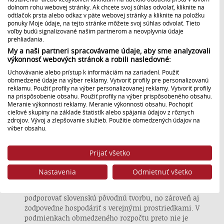
dolnom rohu webovej stránky. Ak chcete svoj súhlas odvolať, kliknite na
dokumentaristika a ďalší obsah, ktorý komerčné
odtlačok prsta alebo odkaz v päte webovej stránky a kliknite na položku
stanice nevytvárajú.
ponuky Moje údaje, na tejto stránke môžete svoj súhlas odvolať. Tieto
voľby budú signalizované našim partnerom a neovplyvnia údaje
Je pravdou, že STVR má v tomto roku v dôsledku
prehliadania.
konsolidácie verejných financií na programovú
My a naši partneri spracovávame údaje, aby sme analyzovali
výrobu o približne 2 milióny eur menej ako v
výkonnosť webových stránok a robili nasledovné:
predchádzajúcom období. Takéto zníženie rozpočtu
Uchovávanie alebo prístup k informáciám na zariadení. Použiť
prirodzene ovplyvňuje aj možnosti výroby
obmedzené údaje na výber reklamy. Vytvoriť profily pre personalizovanú
pôvodných programov a vyžaduje si stanovovanie
reklamu. Použiť profily na výber personalizovanej reklamy. Vytvoriť profily
na prispôsobenie obsahu. Použiť profily na výber prispôsobeného obsahu.
priorít. Dôsledne sme museli zvažovať najmä
Meranie výkonnosti reklamy. Meranie výkonnosti obsahu. Pochopiť
projekty s vysokými výrobnými nákladmi. Medzi ne
cieľové skupiny na základe štatistík alebo spájania údajov z rôznych
patrí aj animovaná tvorba, ktorá patrí k finančne
zdrojov. Vývoj a zlepšovanie služieb. Použitie obmedzených údajov na
najnáročnejším televíznym formátom. Ďalej však
výber obsahu.
Údaje môžu byť zdieľané mimo Európskej únie a odosielané do USA.
pokračujeme vo výrobe projektov pre deti, a to
Váš súhlas a zásady používania cookie sa vzťahujú výlučne na túto
vrátane projektov ako Marínka Somarinka, Babka a
Prijať všetko
webovú stránku/aplikáciu.
dedko čarujú, Čítanie deťom, Ľavou zadnou či
Zázračná lipa. V oblasti hranej tvorby máme seriál
Zobraziť zoznam partnerov (1 predajcovia IAB)
Nastavenia
Odmietnuť všetko
Vraždy v dolinách a pripravujeme seriál Do dna.
Vaše údaje používame na nasledujúce účely:
Vedenie STVR je presvedčené, že je povinnosťou
Účely spracovania IAB:
podporovať slovenskú pôvodnú tvorbu, no zároveň aj
zodpovedne hospodáriť s verejnými prostriedkami. V
Uchovávanie alebo prístup k informáciám na
zariadení
podmienkach obmedzeného rozpočtu preto nie je