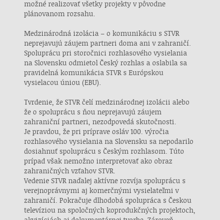
možné realizovať všetky projekty v pôvodne
Použiť obmedzené údaje na výber reklamy
plánovanom rozsahu.
Medzinárodná izolácia – o komunikáciu s STVR
Vytvoriť profily pre personalizovanú reklamu
neprejavujú záujem partneri doma ani v zahraničí.
Spoluprácu pri storočnici rozhlasového vysielania
Použiť profily na výber personalizovanej
reklamy
na Slovensku odmietol Český rozhlas a oslabila sa
pravidelná komunikácia STVR s Európskou
Vytvoriť profily na prispôsobenie obsahu
vysielacou úniou (EBU).
Tvrdenie, že STVR čelí medzinárodnej izolácii alebo
Použiť profily na výber prispôsobeného
obsahu
že o spoluprácu s ňou neprejavujú záujem
zahraniční partneri, nezodpovedá skutočnosti.
Meranie výkonnosti reklamy
Je pravdou, že pri príprave osláv 100. výročia
rozhlasového vysielania na Slovensku sa nepodarilo
Meranie výkonnosti obsahu
dosiahnuť spoluprácu s Českým rozhlasom. Túto
prípad však nemožno interpretovať ako obraz
zahraničných vzťahov STVR.
Pochopiť cieľové skupiny na základe štatistík
alebo spájania údajov z rôznych zdrojov
Vedenie STVR naďalej aktívne rozvíja spoluprácu s
verejnoprávnymi aj komerčnými vysielateľmi v
Vývoj a zlepšovanie služieb
zahraničí. Pokračuje dlhodobá spolupráca s Českou
televíziou na spoločných koprodukčných projektoch,
Použitie obmedzených údajov na výber
akvizíciách aj dokumentárnej tvorbe. Zároveň