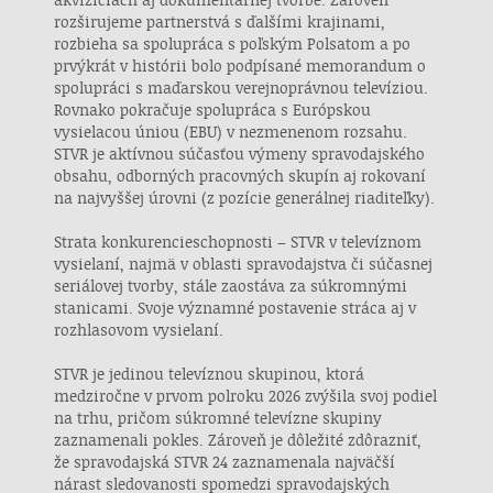
obsahu
rozširujeme partnerstvá s ďalšími krajinami,
rozbieha sa spolupráca s poľským Polsatom a po
Špeciálne funkcie IAB:
prvýkrát v histórii bolo podpísané memorandum o
spolupráci s maďarskou verejnoprávnou televíziou.
Používanie presných údajov o geografickej
polohe
Rovnako pokračuje spolupráca s Európskou
vysielacou úniou (EBU) v nezmenenom rozsahu.
Identifikácia zariadení na základe aktívne
STVR je aktívnou súčasťou výmeny spravodajského
vyžiadaných informácií
obsahu, odborných pracovných skupín aj rokovaní
na najvyššej úrovni (z pozície generálnej riaditeľky).
Účely spracovania, ktoré nie sú v kompetencii IAB:
Nevyhnutné
Strata konkurencieschopnosti – STVR v televíznom
vysielaní, najmä v oblasti spravodajstva či súčasnej
seriálovej tvorby, stále zaostáva za súkromnými
Výkonostné
stanicami. Svoje významné postavenie stráca aj v
rozhlasovom vysielaní.
Funkčné
STVR je jedinou televíznou skupinou, ktorá
Reklama
medziročne v prvom polroku 2026 zvýšila svoj podiel
na trhu, pričom súkromné televízne skupiny
zaznamenali pokles. Zároveň je dôležité zdôrazniť,
že spravodajská STVR 24 zaznamenala najväčší
nárast sledovanosti spomedzi spravodajských