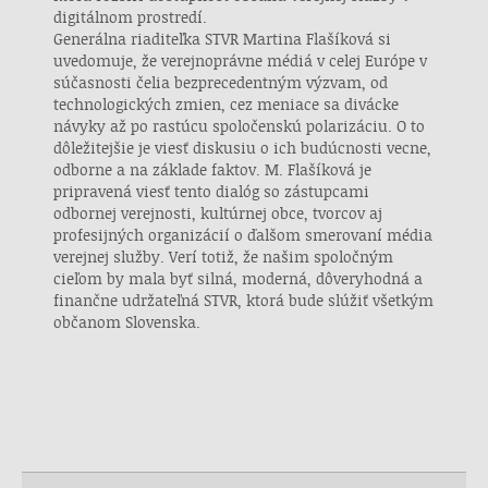
digitálnom prostredí.
Generálna riaditeľka STVR Martina Flašíková si
uvedomuje, že verejnoprávne médiá v celej Európe v
súčasnosti čelia bezprecedentným výzvam, od
technologických zmien, cez meniace sa divácke
návyky až po rastúcu spoločenskú polarizáciu. O to
dôležitejšie je viesť diskusiu o ich budúcnosti vecne,
odborne a na základe faktov. M. Flašíková je
pripravená viesť tento dialóg so zástupcami
odbornej verejnosti, kultúrnej obce, tvorcov aj
profesijných organizácií o ďalšom smerovaní média
verejnej služby. Verí totiž, že našim spoločným
cieľom by mala byť silná, moderná, dôveryhodná a
finančne udržateľná STVR, ktorá bude slúžiť všetkým
občanom Slovenska.