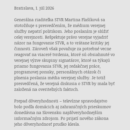
Bratislava, 1. júl 2026
Generálna riaditeľka STVR Martina Flašíková sa
stotožňuje s presvedčením, že médium verejnej
služby nepatrí politikom. Jeho poslaním je slúžiť
celej verejnosti. Rešpektuje právo verejne vyjadriť
názor na fungovanie STVR, a to vrátane kritiky jej
činnosti. Zároveň však považuje za potrebné vecne
reagovať na viaceré tvrdenia, ktoré sú obsiahnuté vo
verejnej výzve skupiny signatárov, ktoré sa týkajú
priamo fungovania STVR, jej redakčnej práce,
programovej ponuky, personálnych otázok či
plnenia poslania média verejnej služby. Je totiž
presvedčená, že verejná diskusia o STVR by mala byť
založená na overiteľných faktoch.
Prepad dôveryhodnosti – televízne spravodajstvo
bolo podľa domácich aj zahraničných prieskumov
donedávna na Slovensku najdôveryhodnejším
informačným zdrojom. Po prijatí nového zákona
jeho dôveryhodnosť prudko klesla.