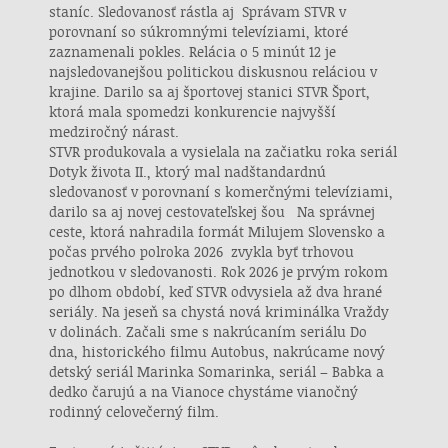
staníc. Sledovanosť rástla aj Správam STVR v
porovnaní so súkromnými televíziami, ktoré
zaznamenali pokles. Relácia o 5 minút 12 je
najsledovanejšou politickou diskusnou reláciou v
krajine. Darilo sa aj športovej stanici STVR Šport,
ktorá mala spomedzi konkurencie najvyšší
medziročný nárast.
STVR produkovala a vysielala na začiatku roka seriál
Dotyk života II., ktorý mal nadštandardnú
sledovanosť v porovnaní s komerčnými televíziami,
darilo sa aj novej cestovateľskej šou Na správnej
ceste, ktorá nahradila formát Milujem Slovensko a
počas prvého polroka 2026 zvykla byť trhovou
jednotkou v sledovanosti. Rok 2026 je prvým rokom
po dlhom období, keď STVR odvysiela až dva hrané
seriály. Na jeseň sa chystá nová kriminálka Vraždy
v dolinách. Začali sme s nakrúcaním seriálu Do
dna, historického filmu Autobus, nakrúcame nový
detský seriál Marinka Somarinka, seriál – Babka a
dedko čarujú a na Vianoce chystáme vianočný
rodinný celovečerný film.