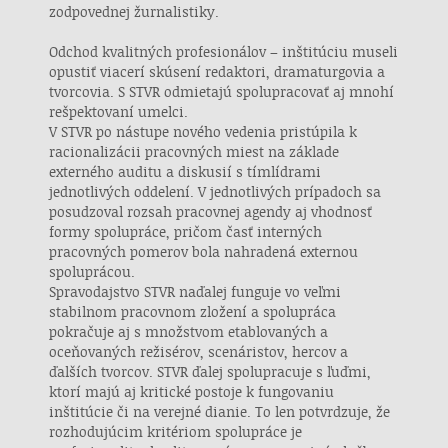
zodpovednej žurnalistiky.
Odchod kvalitných profesionálov – inštitúciu museli
opustiť viacerí skúsení redaktori, dramaturgovia a
tvorcovia. S STVR odmietajú spolupracovať aj mnohí
rešpektovaní umelci.
V STVR po nástupe nového vedenia pristúpila k
racionalizácii pracovných miest na základe
externého auditu a diskusií s tímlídrami
jednotlivých oddelení. V jednotlivých prípadoch sa
posudzoval rozsah pracovnej agendy aj vhodnosť
formy spolupráce, pričom časť interných
pracovných pomerov bola nahradená externou
spoluprácou.
Spravodajstvo STVR naďalej funguje vo veľmi
stabilnom pracovnom zložení a spolupráca
pokračuje aj s množstvom etablovaných a
oceňovaných režisérov, scenáristov, hercov a
ďalších tvorcov. STVR ďalej spolupracuje s ľuďmi,
ktorí majú aj kritické postoje k fungovaniu
inštitúcie či na verejné dianie. To len potvrdzuje, že
rozhodujúcim kritériom spolupráce je