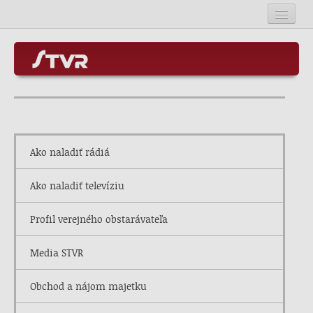
Úvod
Kontakt
O STVR
Mapa stránok
Programové služby
Ako naladiť rádiá
SOSR
RSS
Ako naladiť televíziu
Kariéra v STVR
Profil verejného obstarávateľa
Rada STVR
Media STVR
Obchod a nájom majetku