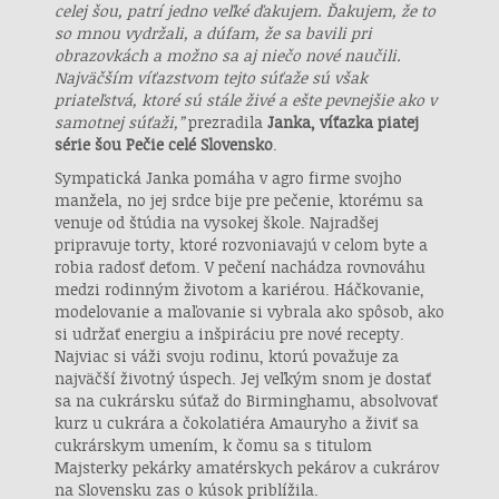
celej šou, patrí jedno veľké ďakujem. Ďakujem, že to
Uchovávanie alebo prístup k informáciám na
so mnou vydržali, a dúfam, že sa bavili pri
zariadení
obrazovkách a možno sa aj niečo nové naučili.
Najväčším víťazstvom tejto súťaže sú však
Použiť obmedzené údaje na výber reklamy
priateľstvá, ktoré sú stále živé a ešte pevnejšie ako v
samotnej súťaži
,”
prezradila
Janka, víťazka piatej
Vytvoriť profily pre personalizovanú reklamu
série šou Pečie celé Slovensko
.
Sympatická Janka pomáha v agro firme svojho
Použiť profily na výber personalizovanej
reklamy
manžela, no jej srdce bije pre pečenie, ktorému sa
venuje od štúdia na vysokej škole. Najradšej
Vytvoriť profily na prispôsobenie obsahu
pripravuje torty, ktoré rozvoniavajú v celom byte a
robia radosť deťom. V pečení nachádza rovnováhu
medzi rodinným životom a kariérou. Háčkovanie,
Použiť profily na výber prispôsobeného
obsahu
modelovanie a maľovanie si vybrala ako spôsob, ako
si udržať energiu a inšpiráciu pre nové recepty.
Meranie výkonnosti reklamy
Najviac si váži svoju rodinu, ktorú považuje za
najväčší životný úspech. Jej veľkým snom je dostať
Meranie výkonnosti obsahu
sa na cukrársku súťaž do Birminghamu, absolvovať
kurz u cukrára a čokolatiéra Amauryho a živiť sa
cukrárskym umením, k čomu sa s titulom
Pochopiť cieľové skupiny na základe štatistík
alebo spájania údajov z rôznych zdrojov
Majsterky pekárky amatérskych pekárov a cukrárov
na Slovensku zas o kúsok priblížila.