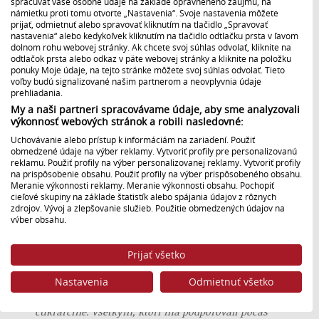
spracúvať vaše osobné údaje na základe oprávneného záujmu, na
V nedeľu spoznali diváci meno víťazky piatej série
námietku proti tomu otvorte „Nastavenia“. Svoje nastavenia môžete
šou Slovenskej televízie a rozhlasu Pečie celé
prijať, odmietnuť alebo spravovať kliknutím na tlačidlo „Spravovať
Slovensko. Majsterkou amatérskych pekárov a
nastavenia“ alebo kedykoľvek kliknutím na tlačidlo odtlačku prsta v ľavom
dolnom rohu webovej stránky. Ak chcete svoj súhlas odvolať, kliknite na
cukrárov na Slovensku sa v roku 2025 stala Jana
odtlačok prsta alebo odkaz v päte webovej stránky a kliknite na položku
Simová. Slávnostné finále prilákalo k obrazovkám
ponuky Moje údaje, na tejto stránke môžete svoj súhlas odvolať. Tieto
Jednotky rekordný počet divákov – sledovalo ho 626-
voľby budú signalizované našim partnerom a neovplyvnia údaje
tisíc ľudí.
prehliadania.
My a naši partneri spracovávame údaje, aby sme analyzovali
Bratislava, 22. december 2025
výkonnosť webových stránok a robili nasledovné:
Uchovávanie alebo prístup k informáciám na zariadení. Použiť
obmedzené údaje na výber reklamy. Vytvoriť profily pre personalizovanú
Víťazkou piatej série šou Pečie celé Slovensko sa
reklamu. Použiť profily na výber personalizovanej reklamy. Vytvoriť profily
stala šikovná pekárka Jana Simová z Bardejova.
„
Je
na prispôsobenie obsahu. Použiť profily na výber prispôsobeného obsahu.
to skvelý pocit získať titul v piatej sérii tejto šou, ale
Meranie výkonnosti reklamy. Meranie výkonnosti obsahu. Pochopiť
cieľové skupiny na základe štatistík alebo spájania údajov z rôznych
musím sa priznať, že to ešte stále spracovávam.
zdrojov. Vývoj a zlepšovanie služieb. Použitie obmedzených údajov na
Určite je to splnený sen a dúfam, že aj odrazový
výber obsahu.
mostík k tomu, aby som mohla pokračovať v tejto
Údaje môžu byť zdieľané mimo Európskej únie a odosielané do USA.
cukrárskej ceste. Pred show som bola hlavne matka
Váš súhlas a zásady používania cookie sa vzťahujú výlučne na túto
na plný úväzok a zároveň pomáhala v manželovej
Prijať všetko
webovú stránku/aplikáciu.
firme, ktorá sa venuje agro sektoru. Po získaní tohto
Zobraziť zoznam partnerov (1 predajcovia IAB)
Nastavenia
Odmietnuť všetko
titulu by som chcela pokračovať v ceste, ktorou šli aj
Vaše údaje používame na nasledujúce účely:
minuloroční víťazi, smerom k profesionálnej
cukrárčine.
Všetkým, ktorí ma podporovali počas
Účely spracovania IAB: