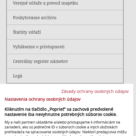
Verejné súťaže a prevod majetku
Poskytovanie archívu
Štatúty súťaží
Vyhlásenie o prístupnosti
Centrálny register námetov
Logá
Zásady ochrany osobných údajov
Nastavenia ochrany osobných údajov
Poznáme meno víťazky piatej série
Kliknutím na tlačidlo „Poprieť“ sa zachová predvolené
najsledovanejšej šou STVR Pečie celé
nastavenie iba nevyhnutne potrebných súborov cookie.
My a naši partneri ukladáme a/alebo pristupujeme k informáciám na
Slovensko
zariadení, ako sú jedinečné ID v súboroch cookie a iných úložiskách
prehliadača na spracovanie osobných údajov. Niektorí predajcovia môžu