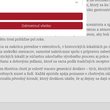
uchára zajtrajška. Ďalším zo šéfkuchárov je Jakub Biro, ktorý sa k
ej mame a neskôr v Anglicku objavil vášeň pre francúzsku gastronóm
upráca s vedcami a odborníkmi
ória chutí je pôvodný formát STVR. Za námetom stojí scenárista a sp
Odmietnuť všetko
ra, ktorý sa dlhodobo venuje práci s historickým kontextom a atmosf
enskou akadémiou vied a Slovenským národným múzeom, aby boli fa
ktu trval približne pol roka.
cia sa nakrúca prevažne v exteriéroch, v historických lokalitách po 
ja niekoľko mesiacov, samotné nakrúcanie spolu s prípravou zaberie
ntických lokalít je súčasťou náročného výrobného procesu aj práca
ršami a dobovými jedlami, ktoré sa varia podľa tradičných receptov
om História chutí je osloviť viacero generácií divákov – tých, ktorý
dajov z rôznych zdrojov
rétnych miest a ľudí. Každá epizóda spája poznanie s chuťovým zá
prináša pôvodný formát, ktorý divákom ukáže, že aj dejiny sa dajú 