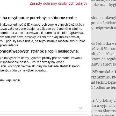
Zásady ochrany osobných údajov
enuje aj tomu, ako sa ľudia obliekali, trávili voľný čas, aké mali hy
i ženami a mužmi.
už naznačuje názov, gastronómia našich predkov je jednou z hlavnýc
ie iba nevyhnutne potrebných súborov cookie.
rátori naservírované viaceré jedlá, ktoré pre nich pripravia špičkov
 ako sú jedinečné ID v súboroch cookie a iných úložiskách
á sú však interpretované moderným spôsobom tak, aby inšpirovali a
acúvať vaše osobné údaje na základe oprávneného záujmu,
odmietnuť alebo spravovať kliknutím na tlačidlo „Spravovať
artuje vianočným špeciálom
nom rohu webovej stránky. Ak chcete svoj súhlas odvolať,
ložku ponuky Moje údaje, na tejto stránke môžete svoj súhlas
ná vianočná epizóda zo Starej Ľubovne, ktorú odvysiela Jednotka v n
prehliadania.
atok 20. storočia. Relácia ukáže, ako naši predkovia prežívali Vianoce
onnosť webových stránok a robili nasledovné:
ny stôl a ktoré na štedrovečernú večeru, ako si vinšovali, obdarúvali
e na výber reklamy. Vytvoriť profily pre personalizovanú
najú aj prekvapivé španielske vianočné zvyky a jedlá, ktoré do regió
prispôsobenie obsahu. Použiť profily na výber
bon po tom, ako sa v roku 1929 vydala za grófa Jána Kanty Zamoy
u. Pochopiť cieľové skupiny na základe štatistík alebo
edzených údajov na výber obsahu.
ciou sprevádza moderátorská dvojica
Martina „Maca“ Zábranská
a
sféru miest a ich príbehy. Históriu vníma ako živý organizmus, ktor
ánku/aplikáciu.
ase moderátor, ktorý je blízko mladému publiku, má rád technológie
mickú dvojicu, ktorá sa vie navzájom dopĺňať, odľahčiť odborné té
orom.
amnou súčasťou každej epizódy sú aj špičkoví kuchári. V pilotnej vi
nca, ktorý viac než dvanásť rokov pôsobil vo Švajčiarsku a vypracov
rhviezdičkovom hoteli Glacier v Grindelwalde. Po návrate na Slovens
orickej smaltovni v Lučenci. Získal ocenenie Objav roka na Gurmán 