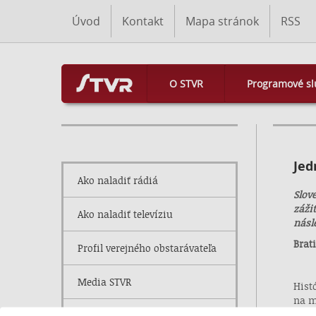
Úvod
Kontakt
Mapa stránok
RSS
O STVR
Programové sl
Jed
Ako naladiť rádiá
Slov
záži
Ako naladiť televíziu
násl
Brat
Profil verejného obstarávateľa
Media STVR
Hist
na m
spro
Obchod a nájom majetku