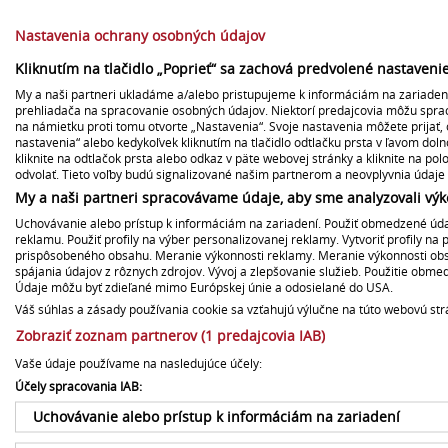
sa v
Nastavenia ochrany osobných údajov
medz
Verejné súťaže a prevod
Ako 
Kliknutím na tlačidlo „Poprieť“ sa zachová predvolené nastaven
majetku
mode
My a naši partneri ukladáme a/alebo pristupujeme k informáciám na zariadení,
jedl
prehliadača na spracovanie osobných údajov. Niektorí predajcovia môžu spr
Poskytovanie archívu
na námietku proti tomu otvorte „Nastavenia“. Svoje nastavenia môžete prijať, 
Odšt
nastavenia“ alebo kedykoľvek kliknutím na tlačidlo odtlačku prsta v ľavom dol
kliknite na odtlačok prsta alebo odkaz v päte webovej stránky a kliknite na po
Štatúty súťaží
Úvod
odvolať. Tieto voľby budú signalizované našim partnerom a neovplyvnia údaje 
zači
My a naši partneri spracovávame údaje, aby sme analyzovali výk
pôst
Vyhlásenie o prístupnosti
Uchovávanie alebo prístup k informáciám na zariadení. Použiť obmedzené údaj
spoz
reklamu. Použiť profily na výber personalizovanej reklamy. Vytvoriť profily na 
Bour
prispôsobeného obsahu. Meranie výkonnosti reklamy. Meranie výkonnosti obsah
Centrálny register námetov
spájania údajov z rôznych zdrojov. Vývoj a zlepšovanie služieb. Použitie obm
Relá
Údaje môžu byť zdieľané mimo Európskej únie a odosielané do USA.
atmo
Logá
Váš súhlas a zásady používania cookie sa vzťahujú výlučne na túto webovú str
je z
Zobraziť zoznam partnerov (1 predajcovia IAB)
dyna
hum
Vaše údaje používame na nasledujúce účely:
Účely spracovania IAB:
Význ
Luče
Uchovávanie alebo prístup k informáciám na zariadení
štvo
hist