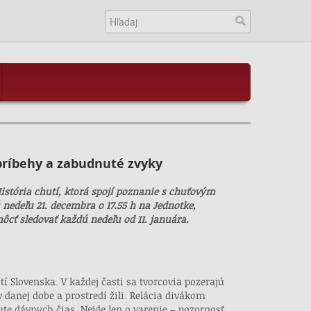
 príbehy a zabudnuté zvyky
istória chutí, ktorá spojí poznanie s chuťovým
nedeľu 21. decembra o 17.55 h na Jednotke,
ôcť sledovať každú nedeľu od 11. januára.
í Slovenska. V každej časti sa tvorcovia pozerajú
 danej dobe a prostredí žili. Relácia divákom
te dávnych čias. Nejde len o varenie – pozornosť