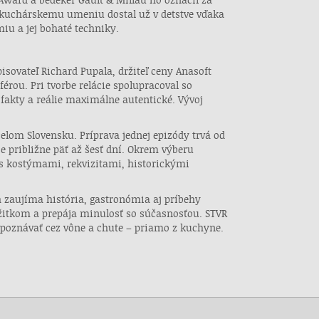
u kuchárskemu umeniu dostal už v detstve vďaka
iu a jej bohaté techniky.
isovateľ Richard Pupala, držiteľ ceny Anasoft
érou. Pri tvorbe relácie spolupracoval so
kty a reálie maximálne autentické. Vývoj
celom Slovensku. Príprava jednej epizódy trvá od
 približne päť až šesť dní. Okrem výberu
 s kostýmami, rekvizitami, historickými
.
ch zaujíma história, gastronómia aj príbehy
žitkom a prepája minulosť so súčasnosťou. STVR
spoznávať cez vône a chute – priamo z kuchyne.