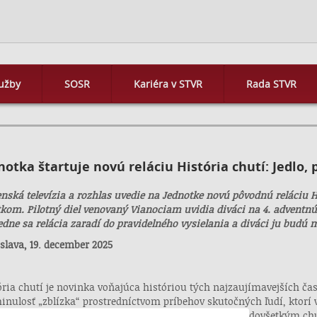
užby
SOSR
Kariéra v STVR
Rada STVR
notka štartuje novú reláciu História chutí: Jedlo,
enská televízia a rozhlas uvedie na Jednotke novú pôvodnú reláciu H
tkom. Pilotný diel venovaný Vianociam uvidia diváci na 4. adventnú 
edne sa relácia zaradí do pravidelného vysielania a diváci ju budú m
islava, 19. december 2025
ória chutí je novinka voňajúca históriou tých najzaujímavejších čast
inulosť „zblízka“ prostredníctvom príbehov skutočných ľudí, ktorí v
stredkuje menej známe udalosti, postavy, zvyky a predovšetkým chu