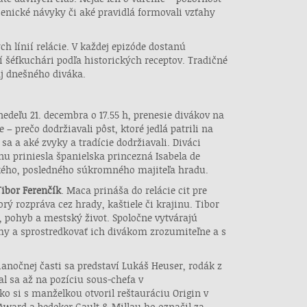
gienické návyky či aké pravidlá formovali vzťahy
h línií relácie. V každej epizóde dostanú
í šéfkuchári podľa historických receptov. Tradičné
j dnešného diváka.
edeľu 21. decembra o 17.55 h, prenesie divákov na
 – prečo dodržiavali pôst, ktoré jedlá patrili na
 sa a aké zvyky a tradície dodržiavali. Diváci
nu priniesla španielska princezná Isabela de
ského, posledného súkromného majiteľa hradu.
Tibor Ferenčík
. Maca prináša do relácie cit pre
ý rozpráva cez hrady, kaštiele či krajinu. Tibor
, pohyb a mestský život. Spoločne vytvárajú
my a sprostredkovať ich divákom zrozumiteľne a s
anočnej časti sa predstaví Lukáš Heuser, rodák z
al sa až na pozíciu sous-chefa v
ko si s manželkou otvoril reštauráciu Origin v
Award a bedeker Gault & Millau ho označil za