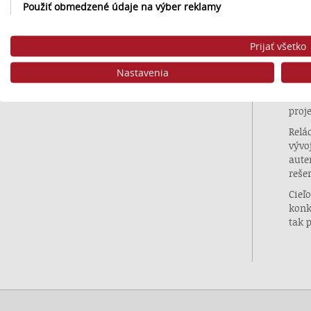
Použiť obmedzené údaje na výber reklamy
Šéfk
star
Vytvoriť profily pre personalizovanú reklamu
Prijať všetko
Spol
Použiť profily na výber personalizovanej reklamy
Hist
Nastavenia
Lite
Vytvoriť profily na prispôsobenie obsahu
Slov
proje
Použiť profily na výber prispôsobeného obsahu
Relá
vývo
Meranie výkonnosti reklamy
aute
reše
Meranie výkonnosti obsahu
Cieľ
Pochopiť cieľové skupiny na základe štatistík alebo spájania ú
konk
tak 
Vývoj a zlepšovanie služieb
Použitie obmedzených údajov na výber obsahu
Špeciálne funkcie IAB:
Používanie presných údajov o geografickej polohe