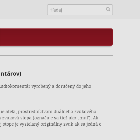
entárov)
 Audiokomentár vyrobený a doručený do jeho
ielateľa, prostredníctvom duálneho zvukového
 zvuková stopa (označuje sa tiež ako „mul"). Ak
 stope je vysielaný originálny zvuk ak sa jedná o