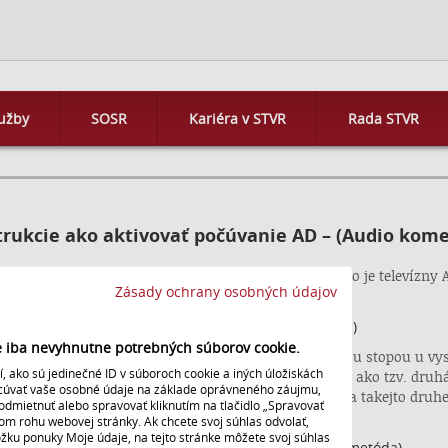
užby
SOSR
Kariéra v STVR
Rada STVR
trukcie ako aktivovať počúvanie AD – (Audio kom
k sa môže stretnúť s dvomi rozdielnymi spôsobmi ako je televízny
Zásady ochrany osobných údajov
cnosti :
Systém PREMIX
- (technologicky jednoduchšia metóda)
ie iba nevyhnutne potrebných súborov cookie.
ntár je zmiešavaný s originálnou pôvodnou zvukovou stopou u vys
 ako sú jedinečné ID v súboroch cookie a iných úložiskách
la a takto zmiešaný signál je prenášaný k príjemcovi ako tzv. druhá
acúvať vaše osobné údaje na základe oprávneného záujmu,
 titul nemá podporu AD - (Audio komentár), potom na takejto druhej
odmietnuť alebo spravovať kliknutím na tlačidlo „Spravovať
vaný titul.
nom rohu webovej stránky. Ak chcete svoj súhlas odvolať,
ložku ponuky Moje údaje, na tejto stránke môžete svoj súhlas
Systém AD - Receiver Mix
(technologicky náročnejšia metóda)