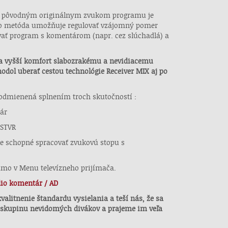
 s pôvodným originálnym zvukom programu je
to metóda umožňuje regulovať vzájomný pomer
vať program s komentárom (napr. cez slúchadlá) a
ka vyšší komfort slabozrakému a nevidiacemu
hodol uberať cestou technológie Receiver MIX aj po
odmienená splnením troch skutočností :
tár
 STVR
ete schopné spracovať zvukovú stopu s
iamo v Menu televízneho prijímača.
dio komentár / AD
litnenie štandardu vysielania a teší nás, že sa
e skupinu nevidomých divákov a prajeme im veľa