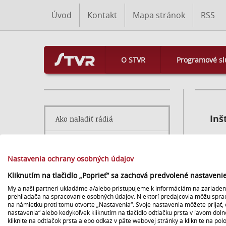
Úvod
Kontakt
Mapa stránok
RSS
O STVR
Programové sl
Inš
Ako naladiť rádiá
Divá
Ako naladiť televíziu
domá
Nastavenia ochrany osobných údajov
Profil verejného obstarávateľa
Kliknutím na tlačidlo „Poprieť“ sa zachová predvolené nastaven
Kome
My a naši partneri ukladáme a/alebo pristupujeme k informáciám na zariadení,
kaná
Media STVR
prehliadača na spracovanie osobných údajov. Niektorí predajcovia môžu spr
daný
na námietku proti tomu otvorte „Nastavenia“. Svoje nastavenia môžete prijať, 
dabo
nastavenia“ alebo kedykoľvek kliknutím na tlačidlo odtlačku prsta v ľavom dol
Obchod a nájom majetku
kliknite na odtlačok prsta alebo odkaz v päte webovej stránky a kliknite na po