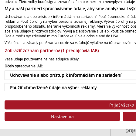
odvolať. Tieto voľby budú signalizované našim partnerom a neovplyvnia údaje 
Verejné súťaže a prevod
My a naši partneri spracovávame údaje, aby sme analyzovali výk
Kome
majetku
zmie
Uchovávanie alebo prístup k informáciám na zariadení. Použiť obmedzené údaj
hlas
reklamu. Použiť profily na výber personalizovanej reklamy. Vytvoriť profily na 
prispôsobeného obsahu. Meranie výkonnosti reklamy. Meranie výkonnosti obsah
súča
Poskytovanie archívu
spájania údajov z rôznych zdrojov. Vývoj a zlepšovanie služieb. Použitie obm
Údaje môžu byť zdieľané mimo Európskej únie a odosielané do USA.
Syst
divá
Váš súhlas a zásady používania cookie sa vzťahujú výlučne na túto webovú str
Štatúty súťaží
odpo
Zobraziť zoznam partnerov (1 predajcovia IAB)
Reál
Vyhlásenie o prístupnosti
Vaše údaje používame na nasledujúce účely:
Účely spracovania IAB:
1) č
Centrálny register námetov
Uchovávanie alebo prístup k informáciám na zariadení
2) č
3) č
Použiť obmedzené údaje na výber reklamy
Logá
Aud
Vytvoriť profily pre personalizovanú reklamu
Ak á
Prijať všetko
Vysk
Použiť profily na výber personalizovanej reklamy
Nastavenia
V ST
nám 
Vytvoriť profily na prispôsobenie obsahu
príj