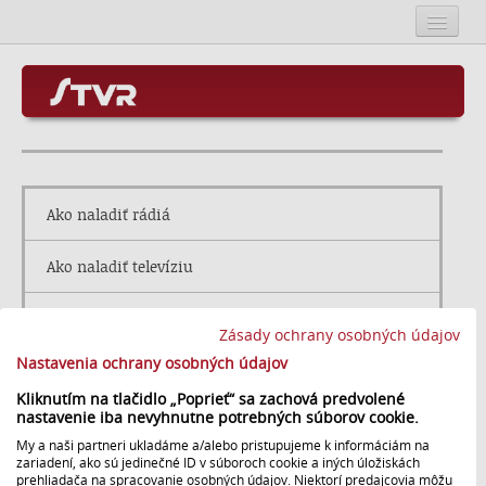
Úvod
Kontakt
O STVR
Mapa stránok
Programové služby
Ako naladiť rádiá
SOSR
Ako naladiť televíziu
RSS
Profil verejného obstarávateľa
Kariéra v STVR
Zásady ochrany osobných údajov
Nastavenia ochrany osobných údajov
Media STVR
Rada STVR
Kliknutím na tlačidlo „Poprieť“ sa zachová predvolené
nastavenie iba nevyhnutne potrebných súborov cookie.
Obchod a nájom majetku
My a naši partneri ukladáme a/alebo pristupujeme k informáciám na
zariadení, ako sú jedinečné ID v súboroch cookie a iných úložiskách
Verejné súťaže a prevod majetku
prehliadača na spracovanie osobných údajov. Niektorí predajcovia môžu