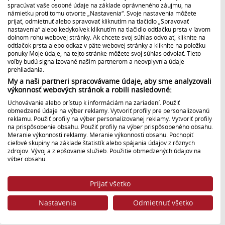
spracúvať vaše osobné údaje na základe oprávneného záujmu, na
námietku proti tomu otvorte „Nastavenia“. Svoje nastavenia môžete
Poskytovanie archívu
prijať, odmietnuť alebo spravovať kliknutím na tlačidlo „Spravovať
nastavenia“ alebo kedykoľvek kliknutím na tlačidlo odtlačku prsta v ľavom
dolnom rohu webovej stránky. Ak chcete svoj súhlas odvolať, kliknite na
Štatúty súťaží
odtlačok prsta alebo odkaz v päte webovej stránky a kliknite na položku
ponuky Moje údaje, na tejto stránke môžete svoj súhlas odvolať. Tieto
voľby budú signalizované našim partnerom a neovplyvnia údaje
Vyhlásenie o prístupnosti
prehliadania.
My a naši partneri spracovávame údaje, aby sme analyzovali
výkonnosť webových stránok a robili nasledovné:
Centrálny register námetov
Uchovávanie alebo prístup k informáciám na zariadení. Použiť
obmedzené údaje na výber reklamy. Vytvoriť profily pre personalizovanú
Logá
reklamu. Použiť profily na výber personalizovanej reklamy. Vytvoriť profily
na prispôsobenie obsahu. Použiť profily na výber prispôsobeného obsahu.
Meranie výkonnosti reklamy. Meranie výkonnosti obsahu. Pochopiť
cieľové skupiny na základe štatistík alebo spájania údajov z rôznych
zdrojov. Vývoj a zlepšovanie služieb. Použitie obmedzených údajov na
Ako naladiť rádiá
výber obsahu.
Údaje môžu byť zdieľané mimo Európskej únie a odosielané do USA.
Váš súhlas a zásady používania cookie sa vzťahujú výlučne na túto
Analógový spôsob príjmu – FM vysielanie
Prijať všetko
webovú stránku/aplikáciu.
Digitálny spôsob príjmu – internetové vysielanie,
Zobraziť zoznam partnerov (1 predajcovia IAB)
Nastavenia
Odmietnuť všetko
mobilné aplikácie, satelitné vysielanie a pozemné
Vaše údaje používame na nasledujúce účely:
vysielanie v systéme DAB+“
Účely spracovania IAB: